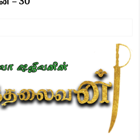
் – 30