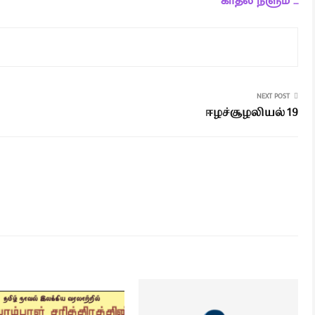
காதல் நீளும் …
NEXT POST
ஈழச்சூழலியல் 19