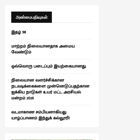
r
c
E
h
அண்மைபதிவுகள்
f
A
o
இதழ் 98
r
R
:
மாற்றம் நிலையானதாக அமைய
C
வேண்டும்
H
ஒவ்வொரு படைப்பும் இயற்கையானது.
நிலையான வளர்ச்சிக்கான
நடவடிக்கைகளை முன்னெடுப்பதற்கான
ஐக்கிய நாடுகள் உயர் மட்ட அரசியல்
மன்றம் 2026
வடமாகாண சம்பியனாகியது
யாழ்ப்பாணம் இந்துக் கல்லூரி!