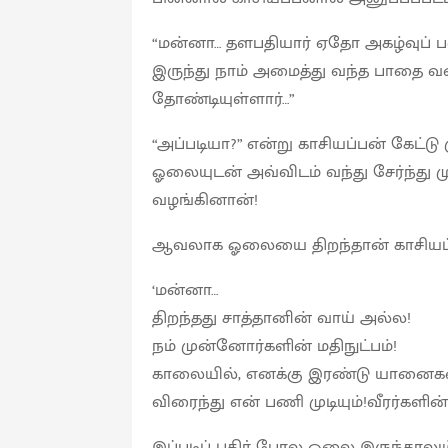
“மன்னா… தளபதியார் ஏதோ அகழ்வுப் பணி
இருந்து நாம் அமைத்து வந்த பாதை
தோண்டியுள்ளார்…”
“அப்படியா?” என்று காசியப்பன் கேட்டு
ஓலையுடன் அவ்விடம் வந்து சேர்ந்து 
வழங்கினான்!
ஆவலாக ஓலையை திறந்தான் காசியப்
‘மன்னா…
திறந்தது சாத்தானின் வாய் அல்ல!
நம் முன்னோர்களின் மதிநுட்பம்!
காலையில், எனக்கு இரண்டு யானைகள
விரைந்து என் பணி முடியும்!வீரர்களின
இப்படிப் புதிர் போல ஓலை இருந்தாலு