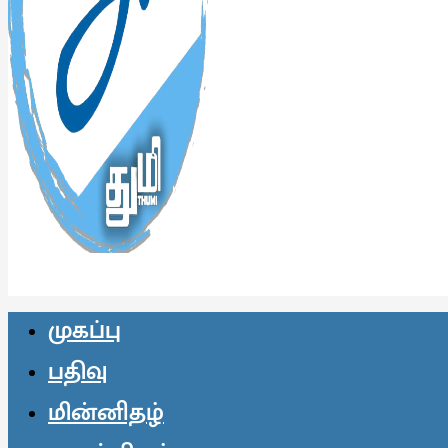
முகப்பு
பதிவு
மின்னிதழ்