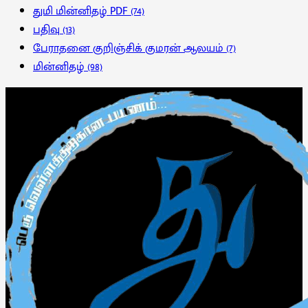
துமி மின்னிதழ் PDF
(74)
பதிவு
(13)
பேராதனை குறிஞ்சிக் குமரன் ஆலயம்
(7)
மின்னிதழ்
(98)