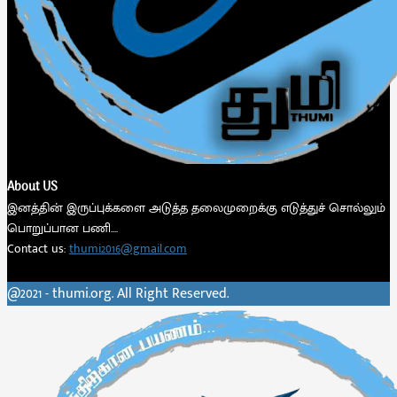
About US
இனத்தின் இருப்புக்களை அடுத்த தலைமுறைக்கு எடுத்துச் சொல்லும்
பொறுப்பான பணி....
Contact us:
thumi2016@gmail.com
Follow us
Facebook
Twitter
Instagram
Youtube
Telegram
@2021 - thumi.org. All Right Reserved.