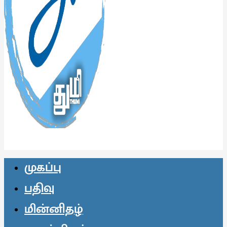
முகப்பு
பதிவு
மின்னிதழ்