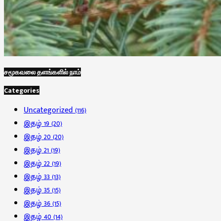
சமூகவலை தளங்களில் நாம்
Categories
Uncategorized
(116)
இதழ் 19
(20)
இதழ் 20
(20)
இதழ் 21
(19)
இதழ் 22
(19)
இதழ் 33
(13)
இதழ் 35
(15)
இதழ் 36
(15)
இதழ் 40
(14)