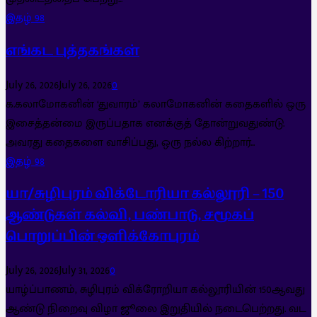
இதழ் 98
எங்கட புத்தகங்கள்
July 26, 2026
July 26, 2026
0
க.கலாமோகனின் ‘துவாரம்’ கலாமோகனின் கதைகளில் ஒரு
இசைத்தன்மை இருப்பதாக எனக்குத் தோன்றுவதுண்டு.
அவரது கதைகளை வாசிப்பது, ஒரு நல்ல கிற்றார்...
இதழ் 98
யா/சுழிபுரம் விக்டோரியா கல்லூரி – 150
ஆண்டுகள் கல்வி, பண்பாடு, சமூகப்
பொறுப்பின் ஒளிக்கோபுரம்
July 26, 2026
July 31, 2026
0
யாழ்ப்பாணம், சுழிபுரம் விக்ரோறியா கல்லூரியின் 150ஆவது
ஆண்டு நிறைவு விழா ஜூலை இறுதியில் நடைபெற்றது. வட