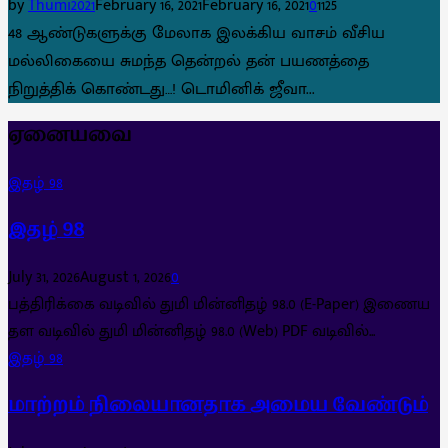
by
Thumi2021
February 16, 2021
February 16, 2021
0
1125
48 ஆண்டுகளுக்கு மேலாக இலக்கிய வாசம் வீசிய
மல்லிகையை சுமந்த தென்றல் தன் பயணத்தை
நிறுத்திக் கொண்டது…! டொமினிக் ஜீவா...
ஏனையவை
இதழ் 98
இதழ் 98
July 31, 2026
August 1, 2026
0
பத்திரிக்கை வடிவில் துமி மின்னிதழ் 98.0 (E-Paper) இணைய
தள வடிவில் துமி மின்னிதழ் 98.0 (Web) PDF வடிவில்...
இதழ் 98
மாற்றம் நிலையானதாக அமைய வேண்டும்