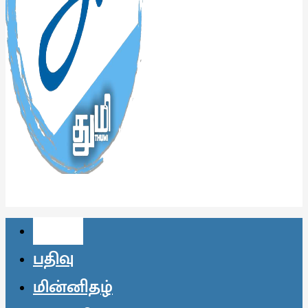
முகப்பு
பதிவு
மின்னிதழ்