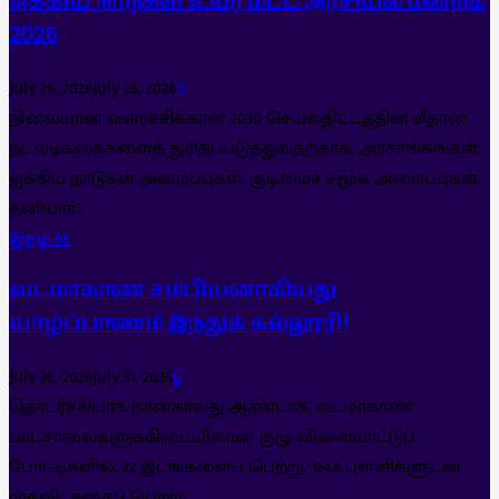
ஐக்கிய நாடுகள் உயர் மட்ட அரசியல் மன்றம்
2026
July 26, 2026
July 26, 2026
0
நிலையான வளர்ச்சிக்கான 2030 செயல்திட்டத்தின் மீதான
நடவடிக்கைகளைத் துரிதப்படுத்துவதற்காக, அரசாங்கங்கள்,
ஐக்கிய நாடுகள் அமைப்புகள், குடிமைச் சமூக அமைப்புகள்,
தனியார்...
இதழ் 98
வடமாகாண சம்பியனாகியது
யாழ்ப்பாணம் இந்துக் கல்லூரி!
July 26, 2026
July 31, 2026
0
தொடர்ச்சியாக நான்காவது ஆண்டாக, வடமாகாண
பாடசாலைகளுக்கிடையிலான குழு விளையாட்டுப்
போட்டிகளில், 22 இடங்களைப் பெற்று, 124.6 புள்ளிகளுடன்
முதலிடத்தைப் பெற்று...