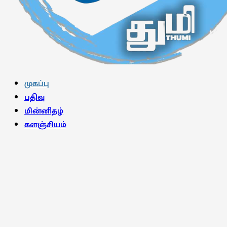
Facebook
Twitter
Instagram
Youtube
Telegram
முகப்பு
பதிவு
மின்னிதழ்
களஞ்சியம்