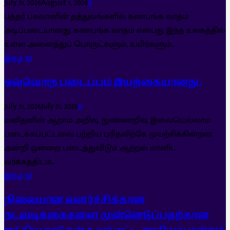
July 31, 2026
August 1, 2026
0
புத்தர் பகவானின் தத்துவங்களில் கணபங்க வாதம்
அடிப்படையானது. கணபங்க வாதம் என்பது இந்த உலகத்தில்
உள்ள அனைத்துப் பொருட்களும், உயிர்களும்...
இதழ் 98
ஒவ்வொரு படைப்பும் இயற்கையானது.
July 31, 2026
July 31, 2026
0
மனிதனின் ஆறாம் அறிவு, நுண்ணறிவு இவையெல்லாம்
படைக்கப்பட்டவை பற்றிய புரிதலிற்கே முயற்சிக்கின்றன.
அன்றி ஒன்றை படைத்துவிடும் ஆற்றல் மானிட
வர்க்கத்திடம்...
இதழ் 98
நிலையான வளர்ச்சிக்கான
நடவடிக்கைகளை முன்னெடுப்பதற்கான