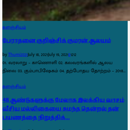
களஞ்சியம்
பேராதனை குறிஞ்சிக் குமரன் ஆலயம்
by
Thumi2021
July 18, 2021
July 19, 2021
0
1212
01. வரலாறு – காணொளி 02. கலவரங்களில் ஆலய
நிலை 03. கும்பாபிஷேகம் 04. தற்போதய தோற்றம் – 2018...
களஞ்சியம்
48 ஆண்டுகளுக்கு மேலாக இலக்கிய வாசம்
வீசிய மல்லிகையை சுமந்த தென்றல் தன்
பயணத்தை நிறுத்திக்...