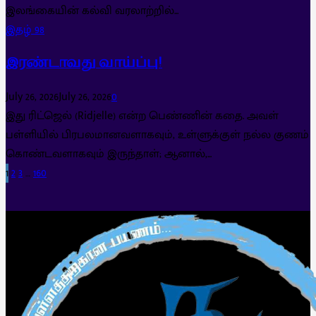
இலங்கையின் கல்வி வரலாற்றில்...
இதழ் 98
இரண்டாவது வாய்ப்பு!
July 26, 2026
July 26, 2026
0
இது ரிட்ஜெல் (Ridjelle) என்ற பெண்ணின் கதை. அவள்
பள்ளியில் பிரபலமானவளாகவும், உள்ளுக்குள் நல்ல குணம்
கொண்டவளாகவும் இருந்தாள்; ஆனால்,...
1
2
3
…
160